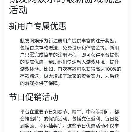
活动
新用户专属优惠
凯发网娱乐为新注册用户提供丰富的注册奖励，
包括首次存款赠送、免费试玩和体验金等。新用
户只需完成简单的注册流程，即可获得平台提供
的专属优惠，帮助他们快速融入游戏环境，提升
游戏体验。比如，首次存款可以获得高达100%的
存款赠送，极大增加了玩家的资金实力，为后续
的游戏提供了保障。
节日促销活动
平台在重要节日如春节、端午、中秋等期间，都
会推出特别的促销活动，包括充值返利、每日签
到奖励、幸运抽奖等。这些节日优惠活动不仅丰