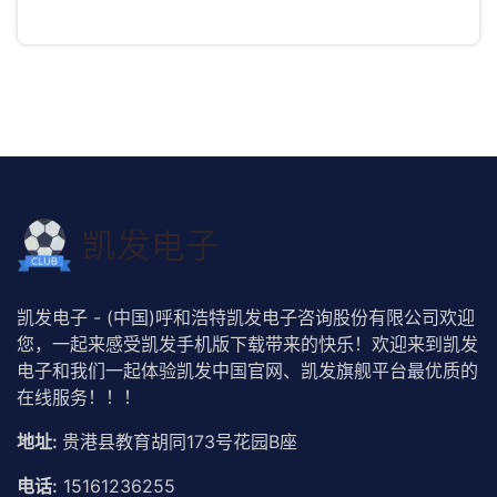
凯发电子 - (中国)呼和浩特凯发电子咨询股份有限公司欢迎
您，一起来感受凯发手机版下载带来的快乐！欢迎来到凯发
电子和我们一起体验凯发中国官网、凯发旗舰平台最优质的
在线服务！！！
地址:
贵港县教育胡同173号花园B座
电话:
15161236255