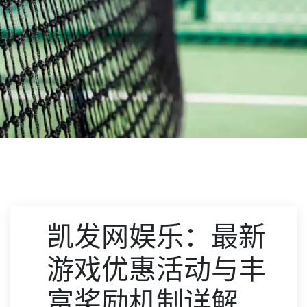
凯发网娱乐：最新
游戏优惠活动与丰
富奖励机制详解