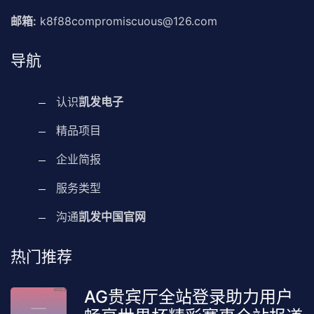
邮箱:
k8f88compromiscuous@126.com
导航
认识
凯发电子
精品项目
企业简报
服务类型
沟通
凯发中国官网
热门推荐
AG贵宾厅全站登录助力用户