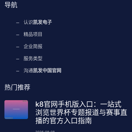
导航
认识
凯发电子
精品项目
企业简报
服务类型
沟通
凯发中国官网
热门推荐
k8官网手机版入口：一站式
浏览世界杯专题报道与赛事直
播的官方入口指南