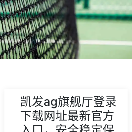
凯发ag旗舰厅登录
下载网址最新官方
入口，安全稳定保