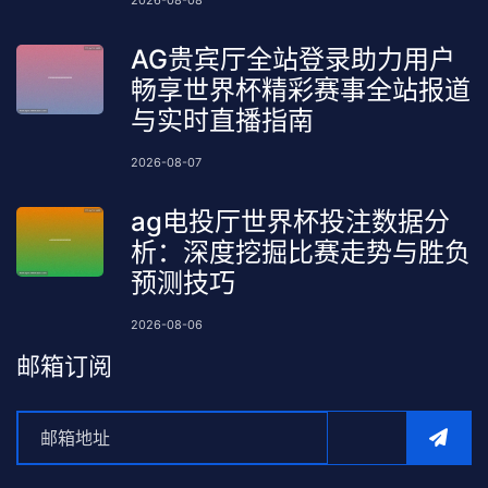
2026-08-08
AG贵宾厅全站登录助力用户
畅享世界杯精彩赛事全站报道
与实时直播指南
2026-08-07
ag电投厅世界杯投注数据分
析：深度挖掘比赛走势与胜负
预测技巧
2026-08-06
邮箱订阅