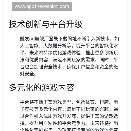
技术创新与平台升级
凯发ag旗舰厅登录下载网址不断引入新技术，如
人工智能、大数据分析等，提升平台的智能化水
平。未来将持续优化游戏体验，推出更多创新玩
法和优质内容，满足不同玩家的需求。同时，平
台也会加强安全技术，确保用户信息和资金的绝
对安全。
多元化的游戏内容
平台将不断丰富游戏类型，包括体育、棋牌、电
子竞技等多元化内容，满足不同玩家的兴趣。通
过合作引入优质游戏开发商，提供丰富的游戏选
择，提升用户粘性和平台竞争力。未来还将推出
个性化定制服务，为玩家打造专属的游戏体验空