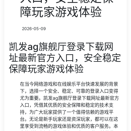
障玩家游戏体验
2026-05-09
凯发ag旗舰厅登录下载网
址最新官方入口，安全稳定
保障玩家游戏体验
在当今网络游戏和在线娱乐平台快速发展的背景
下，选择一个安全、稳定、可靠的登录入口变得
尤为重要。凯发ag旗舰厅登录下载网址最新官方
入口，凭借其优质的安全保障和稳定的技术支
持，为广大玩家提供了一个值得信赖的游戏平
台。无论是新手玩家还是资深玩家，都可以在这
里享受到流畅的游戏体验和优质的客户服务。本