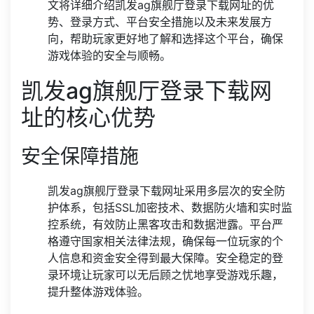
文将详细介绍凯发ag旗舰厅登录下载网址的优
势、登录方式、平台安全措施以及未来发展方
向，帮助玩家更好地了解和选择这个平台，确保
游戏体验的安全与顺畅。
凯发ag旗舰厅登录下载网
址的核心优势
安全保障措施
凯发ag旗舰厅登录下载网址采用多层次的安全防
护体系，包括SSL加密技术、数据防火墙和实时监
控系统，有效防止黑客攻击和数据泄露。平台严
格遵守国家相关法律法规，确保每一位玩家的个
人信息和资金安全得到最大保障。安全稳定的登
录环境让玩家可以无后顾之忧地享受游戏乐趣，
提升整体游戏体验。