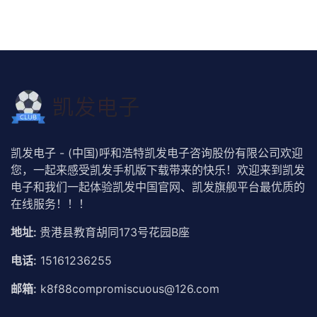
凯发电子 - (中国)呼和浩特凯发电子咨询股份有限公司欢迎
您，一起来感受凯发手机版下载带来的快乐！欢迎来到凯发
电子和我们一起体验凯发中国官网、凯发旗舰平台最优质的
在线服务！！！
地址:
贵港县教育胡同173号花园B座
电话:
15161236255
邮箱:
k8f88compromiscuous@126.com