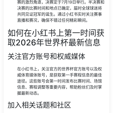
赛的激烈角逐，决赛定于7月19日举行。半决赛和
决赛的比赛时间和地点已确定，届时全球球迷将
共同见证冠军的诞生。通过小红书实时关注赛事
直播和赛况，确保不错过任何精彩瞬间。
如何在小红书上第一时间获
取2026年世界杯最新信息
关注官方账号和权威媒体
在小红书上，关注官方的世界杯官方账号以及权
威体育媒体账号，是获取第一手赛程信息的最佳
途径。这些账号会第一时间发布比赛时间、场馆
信息、赛程调整等重要内容，帮助粉丝们及时掌
握最新动态。
加入相关话题和社区