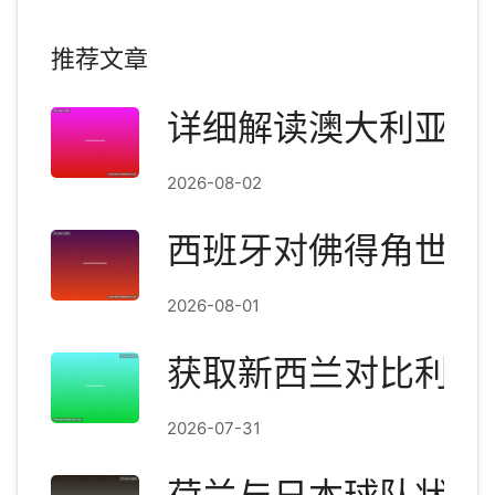
推荐文章
详细解读澳大利亚与
2026-08-02
西班牙对佛得角世界
2026-08-01
获取新西兰对比利时
2026-07-31