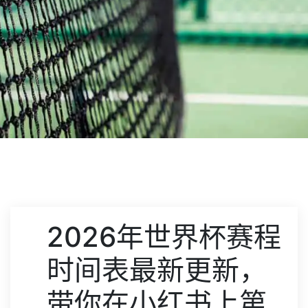
2026年世界杯赛程
时间表最新更新，
带你在小红书上第