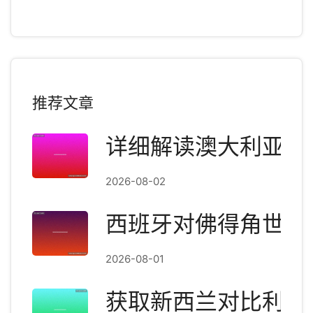
推荐文章
详细解读澳大利亚与
2026-08-02
西班牙对佛得角世界
2026-08-01
获取新西兰对比利时