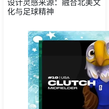
设计灵感来源：融合北美文
化与足球精神