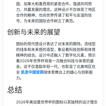
国、加拿大和墨西哥的紧密合作，强调共同努
力、共赢发展的理念。这种设计不仅体现了地区
合作的精神，也向世界传递了和平与友谊的信
号，为未来的国际合作树立了典范。
创新与未来的展望
图标的现代感设计表达了对未来的期待。流线型
的线条和未来感的造型，象征着科技创新和体育
精神的结合。设计中还融入了数字化元素，预示
着2026年世界杯将是一次融合科技与体育的盛
会。这不仅激励年轻一代，也彰显了北美地区在
全
凯发中国官网
球体育舞台上的雄心与创新能
力。
总结
2026年美加墨世界杯的图标以其独特的设计理念