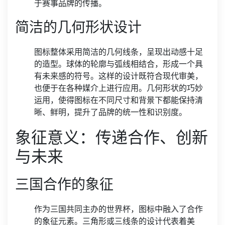
于赛事品牌的传播。
简洁的几何形状设计
图标整体采用简洁的几何线条，呈现出动感十足
的造型。球体的轮廓与弧线相结合，形成一个具
有未来感的符号。这样的设计既符合现代审美，
也便于在各种媒介上进行应用。几何形状的巧妙
运用，使得图标在不同尺寸和背景下都能保持清
晰、鲜明，提升了品牌的统一性和识别度。
象征意义：传递合作、创新
与未来
三国合作的象征
作为三国共同主办的世界杯，图标中融入了合作
的象征元素。三角形或三线条的设计代表着美