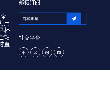
邮箱订阅
厅全
力用
界杯
全站
社交平台
时直
厅世界
据分
挖掘
与胜
巧