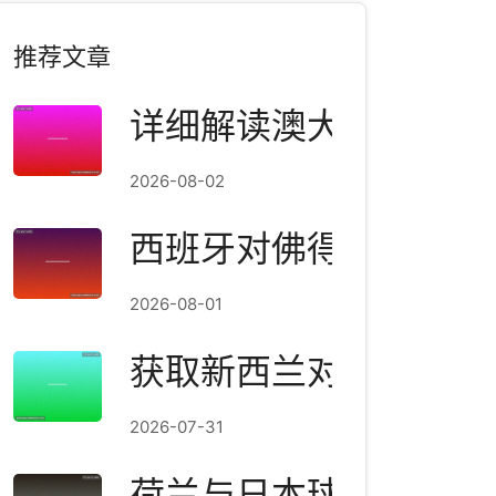
推荐文章
详细解读澳大利亚与土
2026-08-02
西班牙对佛得角世界杯
2026-08-01
获取新西兰对比利时世
2026-07-31
荷兰与日本球队状态全