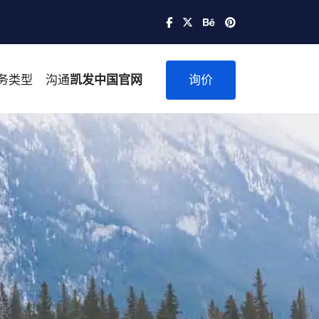
务类型
沟通
凯发中国官网
询价