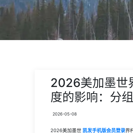
2026美加墨
度的影响：分
2026-05-08
2026美加墨世
凯发手机版会员登录
界