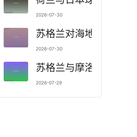
2026-07-30
苏格兰对海地比赛转播
2026-07-30
苏格兰与摩洛哥比赛中
2026-07-29