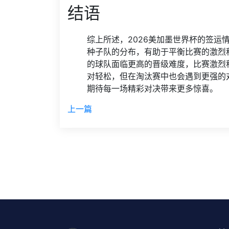
结语
综上所述，2026美加墨世界杯的签运
种子队的分布，有助于平衡比赛的激烈
的球队面临更高的晋级难度，比赛激烈
对轻松，但在淘汰赛中也会遇到更强的
期待每一场精彩对决带来更多惊喜。
上一篇