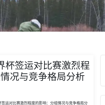
世界杯签运对比赛激烈程
组情况与竞争格局分析
杯签运对比赛激烈程度的影响：分组情况与竞争格局分