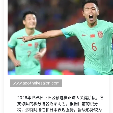
2026年世界杯亚洲区预选赛正进入关键阶段，各
支球队的积分排名逐渐明朗。根据目前的积分
榜，沙特阿拉伯和日本表现强势，晋级形势较为