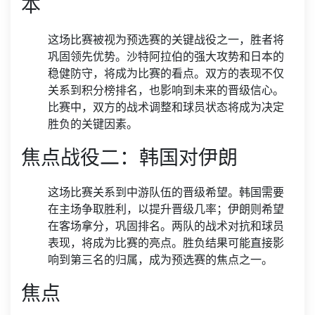
本
这场比赛被视为预选赛的关键战役之一，胜者将
巩固领先优势。沙特阿拉伯的强大攻势和日本的
稳健防守，将成为比赛的看点。双方的表现不仅
关系到积分榜排名，也影响到未来的晋级信心。
比赛中，双方的战术调整和球员状态将成为决定
胜负的关键因素。
焦点战役二：韩国对伊朗
这场比赛关系到中游队伍的晋级希望。韩国需要
在主场争取胜利，以提升晋级几率；伊朗则希望
在客场拿分，巩固排名。两队的战术对抗和球员
表现，将成为比赛的亮点。胜负结果可能直接影
响到第三名的归属，成为预选赛的焦点之一。
焦点