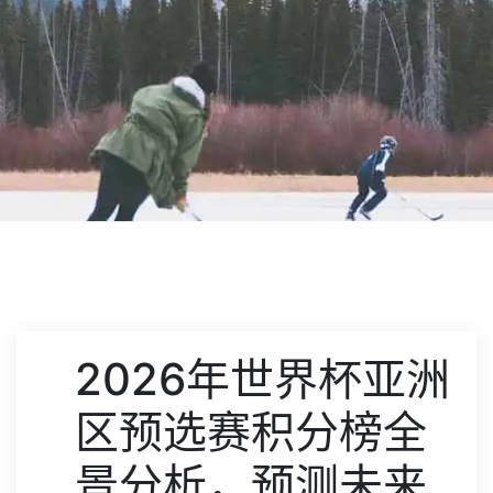
2026年世界杯亚洲
区预选赛积分榜全
景分析，预测未来